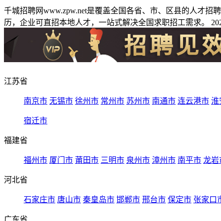
千城招聘网www.zpw.net是覆盖全国各省、市、区县的人
历，企业可直招本地人才，一站式解决全国求职招工需求。 2026
江苏省
南京市
无锡市
徐州市
常州市
苏州市
南通市
连云港市
淮
宿迁市
福建省
福州市
厦门市
莆田市
三明市
泉州市
漳州市
南平市
龙岩
河北省
石家庄市
唐山市
秦皇岛市
邯郸市
邢台市
保定市
张家口
广东省