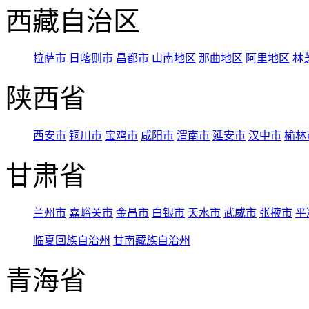
西藏自治区
拉萨市
日喀则市
昌都市
山南地区
那曲地区
阿里地区
林
陕西省
西安市
铜川市
宝鸡市
咸阳市
渭南市
延安市
汉中市
榆林
甘肃省
兰州市
嘉峪关市
金昌市
白银市
天水市
武威市
张掖市
平
临夏回族自治州
甘南藏族自治州
青海省