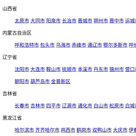
山西省
太原市
大同市
阳泉市
长治市
晋城市
朔州市
晋中市
运城
内蒙古自治区
呼和浩特市
包头市
乌海市
赤峰市
通辽市
鄂尔多斯市
呼
辽宁省
沈阳市
大连市
鞍山市
抚顺市
本溪市
丹东市
锦州市
营口
朝阳市
葫芦岛市
金普新区
吉林省
长春市
吉林市
四平市
辽源市
通化市
白山市
松原市
白城
黑龙江省
哈尔滨市
齐齐哈尔市
鸡西市
鹤岗市
双鸭山市
大庆市
伊