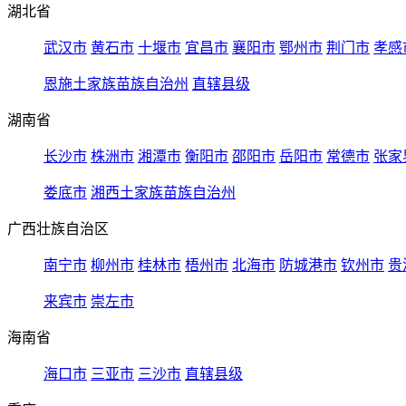
湖北省
武汉市
黄石市
十堰市
宜昌市
襄阳市
鄂州市
荆门市
孝感
恩施土家族苗族自治州
直辖县级
湖南省
长沙市
株洲市
湘潭市
衡阳市
邵阳市
岳阳市
常德市
张家
娄底市
湘西土家族苗族自治州
广西壮族自治区
南宁市
柳州市
桂林市
梧州市
北海市
防城港市
钦州市
贵
来宾市
崇左市
海南省
海口市
三亚市
三沙市
直辖县级