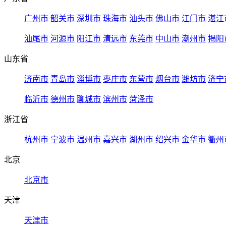
广州市
韶关市
深圳市
珠海市
汕头市
佛山市
江门市
湛江
汕尾市
河源市
阳江市
清远市
东莞市
中山市
潮州市
揭阳
山东省
济南市
青岛市
淄博市
枣庄市
东营市
烟台市
潍坊市
济宁
临沂市
德州市
聊城市
滨州市
菏泽市
浙江省
杭州市
宁波市
温州市
嘉兴市
湖州市
绍兴市
金华市
衢州
北京
北京市
天津
天津市