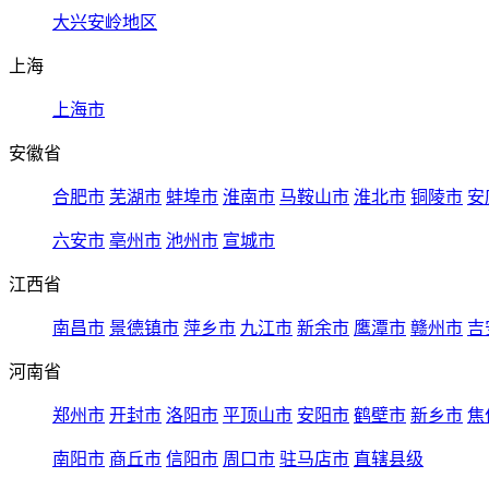
大兴安岭地区
上海
上海市
安徽省
合肥市
芜湖市
蚌埠市
淮南市
马鞍山市
淮北市
铜陵市
安
六安市
亳州市
池州市
宣城市
江西省
南昌市
景德镇市
萍乡市
九江市
新余市
鹰潭市
赣州市
吉
河南省
郑州市
开封市
洛阳市
平顶山市
安阳市
鹤壁市
新乡市
焦
南阳市
商丘市
信阳市
周口市
驻马店市
直辖县级