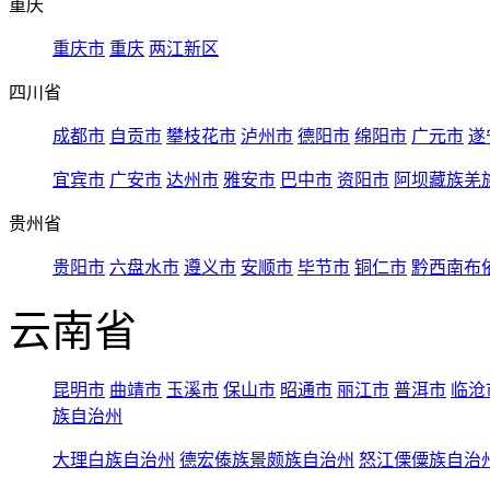
重庆
重庆市
重庆
两江新区
四川省
成都市
自贡市
攀枝花市
泸州市
德阳市
绵阳市
广元市
遂
宜宾市
广安市
达州市
雅安市
巴中市
资阳市
阿坝藏族羌
贵州省
贵阳市
六盘水市
遵义市
安顺市
毕节市
铜仁市
黔西南布
云南省
昆明市
曲靖市
玉溪市
保山市
昭通市
丽江市
普洱市
临沧
族自治州
大理白族自治州
德宏傣族景颇族自治州
怒江傈僳族自治