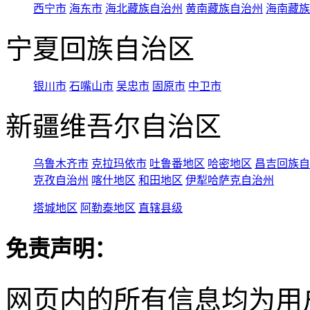
西宁市
海东市
海北藏族自治州
黄南藏族自治州
海南藏族
宁夏回族自治区
银川市
石嘴山市
吴忠市
固原市
中卫市
新疆维吾尔自治区
乌鲁木齐市
克拉玛依市
吐鲁番地区
哈密地区
昌吉回族自
克孜自治州
喀什地区
和田地区
伊犁哈萨克自治州
塔城地区
阿勒泰地区
直辖县级
免责声明：
网页内的所有信息均为用