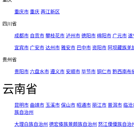
重庆市
重庆
两江新区
四川省
成都市
自贡市
攀枝花市
泸州市
德阳市
绵阳市
广元市
遂
宜宾市
广安市
达州市
雅安市
巴中市
资阳市
阿坝藏族羌
贵州省
贵阳市
六盘水市
遵义市
安顺市
毕节市
铜仁市
黔西南布
云南省
昆明市
曲靖市
玉溪市
保山市
昭通市
丽江市
普洱市
临沧
族自治州
大理白族自治州
德宏傣族景颇族自治州
怒江傈僳族自治