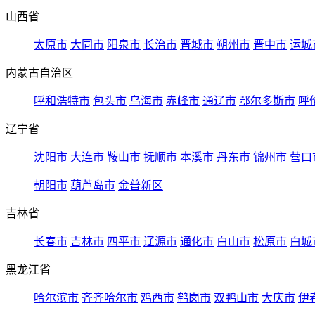
山西省
太原市
大同市
阳泉市
长治市
晋城市
朔州市
晋中市
运城
内蒙古自治区
呼和浩特市
包头市
乌海市
赤峰市
通辽市
鄂尔多斯市
呼
辽宁省
沈阳市
大连市
鞍山市
抚顺市
本溪市
丹东市
锦州市
营口
朝阳市
葫芦岛市
金普新区
吉林省
长春市
吉林市
四平市
辽源市
通化市
白山市
松原市
白城
黑龙江省
哈尔滨市
齐齐哈尔市
鸡西市
鹤岗市
双鸭山市
大庆市
伊