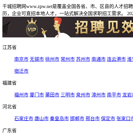
千城招聘网www.zpw.net是覆盖全国各省、市、区县的人
历，企业可直招本地人才，一站式解决全国求职招工需求。 2026
江苏省
南京市
无锡市
徐州市
常州市
苏州市
南通市
连云港市
淮
宿迁市
福建省
福州市
厦门市
莆田市
三明市
泉州市
漳州市
南平市
龙岩
河北省
石家庄市
唐山市
秦皇岛市
邯郸市
邢台市
保定市
张家口
广东省