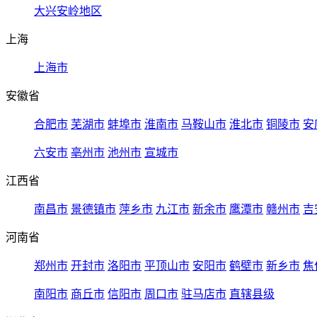
大兴安岭地区
上海
上海市
安徽省
合肥市
芜湖市
蚌埠市
淮南市
马鞍山市
淮北市
铜陵市
安
六安市
亳州市
池州市
宣城市
江西省
南昌市
景德镇市
萍乡市
九江市
新余市
鹰潭市
赣州市
吉
河南省
郑州市
开封市
洛阳市
平顶山市
安阳市
鹤壁市
新乡市
焦
南阳市
商丘市
信阳市
周口市
驻马店市
直辖县级