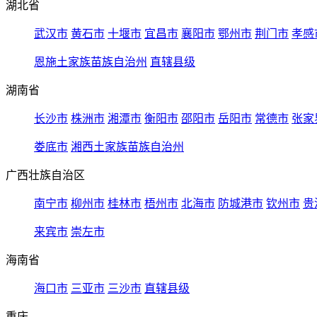
湖北省
武汉市
黄石市
十堰市
宜昌市
襄阳市
鄂州市
荆门市
孝感
恩施土家族苗族自治州
直辖县级
湖南省
长沙市
株洲市
湘潭市
衡阳市
邵阳市
岳阳市
常德市
张家
娄底市
湘西土家族苗族自治州
广西壮族自治区
南宁市
柳州市
桂林市
梧州市
北海市
防城港市
钦州市
贵
来宾市
崇左市
海南省
海口市
三亚市
三沙市
直辖县级
重庆