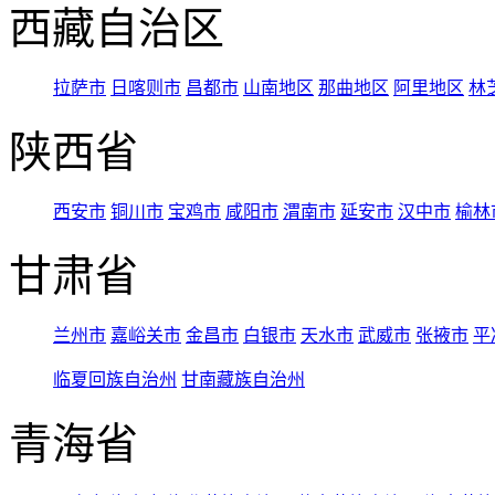
西藏自治区
拉萨市
日喀则市
昌都市
山南地区
那曲地区
阿里地区
林
陕西省
西安市
铜川市
宝鸡市
咸阳市
渭南市
延安市
汉中市
榆林
甘肃省
兰州市
嘉峪关市
金昌市
白银市
天水市
武威市
张掖市
平
临夏回族自治州
甘南藏族自治州
青海省