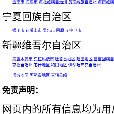
西宁市
海东市
海北藏族自治州
黄南藏族自治州
海南藏族
宁夏回族自治区
银川市
石嘴山市
吴忠市
固原市
中卫市
新疆维吾尔自治区
乌鲁木齐市
克拉玛依市
吐鲁番地区
哈密地区
昌吉回族自
克孜自治州
喀什地区
和田地区
伊犁哈萨克自治州
塔城地区
阿勒泰地区
直辖县级
免责声明：
网页内的所有信息均为用