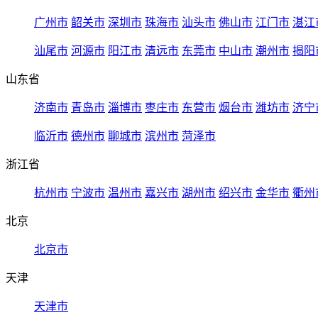
广州市
韶关市
深圳市
珠海市
汕头市
佛山市
江门市
湛江
汕尾市
河源市
阳江市
清远市
东莞市
中山市
潮州市
揭阳
山东省
济南市
青岛市
淄博市
枣庄市
东营市
烟台市
潍坊市
济宁
临沂市
德州市
聊城市
滨州市
菏泽市
浙江省
杭州市
宁波市
温州市
嘉兴市
湖州市
绍兴市
金华市
衢州
北京
北京市
天津
天津市