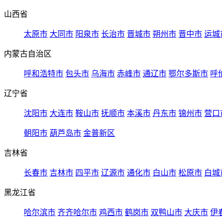
山西省
太原市
大同市
阳泉市
长治市
晋城市
朔州市
晋中市
运城
内蒙古自治区
呼和浩特市
包头市
乌海市
赤峰市
通辽市
鄂尔多斯市
呼
辽宁省
沈阳市
大连市
鞍山市
抚顺市
本溪市
丹东市
锦州市
营口
朝阳市
葫芦岛市
金普新区
吉林省
长春市
吉林市
四平市
辽源市
通化市
白山市
松原市
白城
黑龙江省
哈尔滨市
齐齐哈尔市
鸡西市
鹤岗市
双鸭山市
大庆市
伊