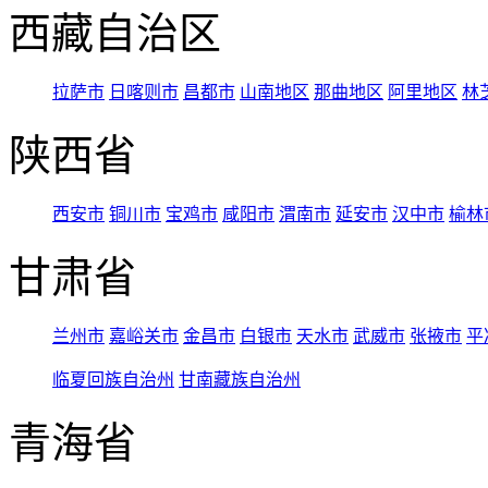
西藏自治区
拉萨市
日喀则市
昌都市
山南地区
那曲地区
阿里地区
林
陕西省
西安市
铜川市
宝鸡市
咸阳市
渭南市
延安市
汉中市
榆林
甘肃省
兰州市
嘉峪关市
金昌市
白银市
天水市
武威市
张掖市
平
临夏回族自治州
甘南藏族自治州
青海省