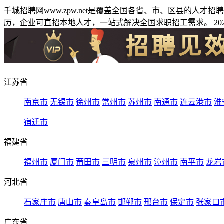
千城招聘网www.zpw.net是覆盖全国各省、市、区县的人
历，企业可直招本地人才，一站式解决全国求职招工需求。 2026
江苏省
南京市
无锡市
徐州市
常州市
苏州市
南通市
连云港市
淮
宿迁市
福建省
福州市
厦门市
莆田市
三明市
泉州市
漳州市
南平市
龙岩
河北省
石家庄市
唐山市
秦皇岛市
邯郸市
邢台市
保定市
张家口
广东省