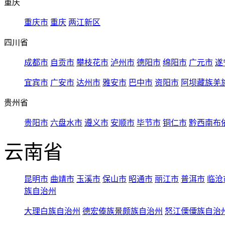
重庆
重庆市
重庆
两江新区
四川省
成都市
自贡市
攀枝花市
泸州市
德阳市
绵阳市
广元市
遂
宜宾市
广安市
达州市
雅安市
巴中市
资阳市
阿坝藏族羌
贵州省
贵阳市
六盘水市
遵义市
安顺市
毕节市
铜仁市
黔西南布
云南省
昆明市
曲靖市
玉溪市
保山市
昭通市
丽江市
普洱市
临沧
族自治州
大理白族自治州
德宏傣族景颇族自治州
怒江傈僳族自治