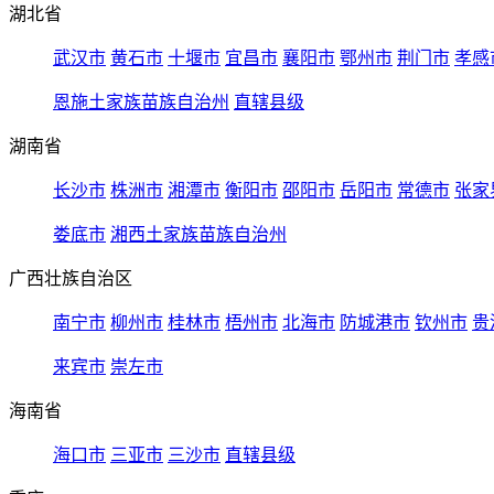
湖北省
武汉市
黄石市
十堰市
宜昌市
襄阳市
鄂州市
荆门市
孝感
恩施土家族苗族自治州
直辖县级
湖南省
长沙市
株洲市
湘潭市
衡阳市
邵阳市
岳阳市
常德市
张家
娄底市
湘西土家族苗族自治州
广西壮族自治区
南宁市
柳州市
桂林市
梧州市
北海市
防城港市
钦州市
贵
来宾市
崇左市
海南省
海口市
三亚市
三沙市
直辖县级