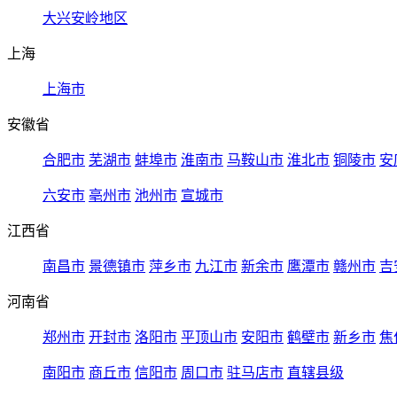
大兴安岭地区
上海
上海市
安徽省
合肥市
芜湖市
蚌埠市
淮南市
马鞍山市
淮北市
铜陵市
安
六安市
亳州市
池州市
宣城市
江西省
南昌市
景德镇市
萍乡市
九江市
新余市
鹰潭市
赣州市
吉
河南省
郑州市
开封市
洛阳市
平顶山市
安阳市
鹤壁市
新乡市
焦
南阳市
商丘市
信阳市
周口市
驻马店市
直辖县级