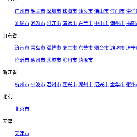
广州市
韶关市
深圳市
珠海市
汕头市
佛山市
江门市
湛江
汕尾市
河源市
阳江市
清远市
东莞市
中山市
潮州市
揭阳
山东省
济南市
青岛市
淄博市
枣庄市
东营市
烟台市
潍坊市
济宁
临沂市
德州市
聊城市
滨州市
菏泽市
浙江省
杭州市
宁波市
温州市
嘉兴市
湖州市
绍兴市
金华市
衢州
北京
北京市
天津
天津市