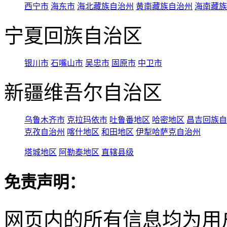
西宁市
海东市
海北藏族自治州
黄南藏族自治州
海南藏族
宁夏回族自治区
银川市
石嘴山市
吴忠市
固原市
中卫市
新疆维吾尔自治区
乌鲁木齐市
克拉玛依市
吐鲁番地区
哈密地区
昌吉回族自
克孜自治州
喀什地区
和田地区
伊犁哈萨克自治州
塔城地区
阿勒泰地区
直辖县级
免责声明：
网页内的所有信息均为用