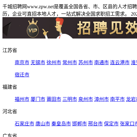
千城招聘网www.zpw.net是覆盖全国各省、市、区县的人
历，企业可直招本地人才，一站式解决全国求职招工需求。 2026
江苏省
南京市
无锡市
徐州市
常州市
苏州市
南通市
连云港市
淮
宿迁市
福建省
福州市
厦门市
莆田市
三明市
泉州市
漳州市
南平市
龙岩
河北省
石家庄市
唐山市
秦皇岛市
邯郸市
邢台市
保定市
张家口
广东省