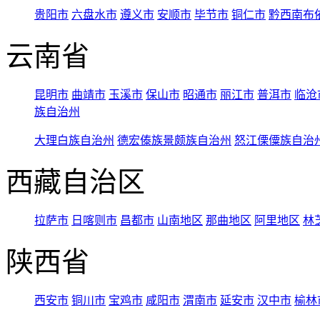
贵阳市
六盘水市
遵义市
安顺市
毕节市
铜仁市
黔西南布
云南省
昆明市
曲靖市
玉溪市
保山市
昭通市
丽江市
普洱市
临沧
族自治州
大理白族自治州
德宏傣族景颇族自治州
怒江傈僳族自治
西藏自治区
拉萨市
日喀则市
昌都市
山南地区
那曲地区
阿里地区
林
陕西省
西安市
铜川市
宝鸡市
咸阳市
渭南市
延安市
汉中市
榆林