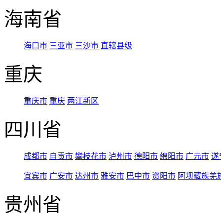
海南省
海口市
三亚市
三沙市
直辖县级
重庆
重庆市
重庆
两江新区
四川省
成都市
自贡市
攀枝花市
泸州市
德阳市
绵阳市
广元市
遂
宜宾市
广安市
达州市
雅安市
巴中市
资阳市
阿坝藏族羌
贵州省