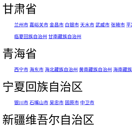
甘肃省
兰州市
嘉峪关市
金昌市
白银市
天水市
武威市
张掖市
平
临夏回族自治州
甘南藏族自治州
青海省
西宁市
海东市
海北藏族自治州
黄南藏族自治州
海南藏族
宁夏回族自治区
银川市
石嘴山市
吴忠市
固原市
中卫市
新疆维吾尔自治区