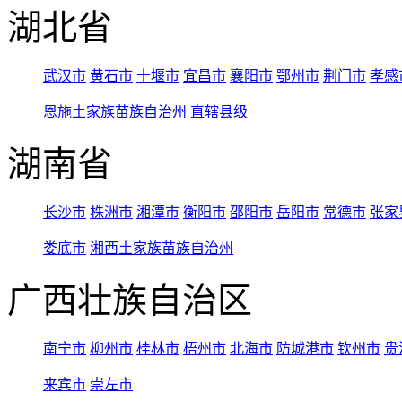
湖北省
武汉市
黄石市
十堰市
宜昌市
襄阳市
鄂州市
荆门市
孝感
恩施土家族苗族自治州
直辖县级
湖南省
长沙市
株洲市
湘潭市
衡阳市
邵阳市
岳阳市
常德市
张家
娄底市
湘西土家族苗族自治州
广西壮族自治区
南宁市
柳州市
桂林市
梧州市
北海市
防城港市
钦州市
贵
来宾市
崇左市