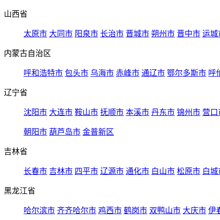
山西省
太原市
大同市
阳泉市
长治市
晋城市
朔州市
晋中市
运城
内蒙古自治区
呼和浩特市
包头市
乌海市
赤峰市
通辽市
鄂尔多斯市
呼
辽宁省
沈阳市
大连市
鞍山市
抚顺市
本溪市
丹东市
锦州市
营口
朝阳市
葫芦岛市
金普新区
吉林省
长春市
吉林市
四平市
辽源市
通化市
白山市
松原市
白城
黑龙江省
哈尔滨市
齐齐哈尔市
鸡西市
鹤岗市
双鸭山市
大庆市
伊