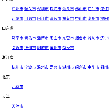
广州市
韶关市
深圳市
珠海市
汕头市
佛山市
江门市
湛江
汕尾市
河源市
阳江市
清远市
东莞市
中山市
潮州市
揭阳
山东省
济南市
青岛市
淄博市
枣庄市
东营市
烟台市
潍坊市
济宁
临沂市
德州市
聊城市
滨州市
菏泽市
浙江省
杭州市
宁波市
温州市
嘉兴市
湖州市
绍兴市
金华市
衢州
北京
北京市
天津
天津市