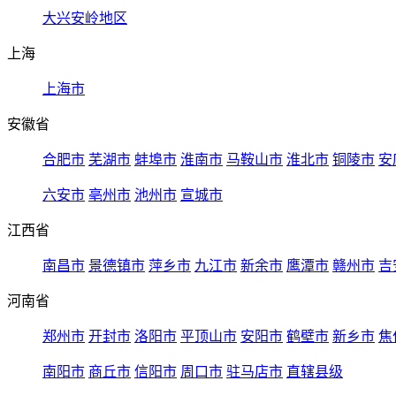
大兴安岭地区
上海
上海市
安徽省
合肥市
芜湖市
蚌埠市
淮南市
马鞍山市
淮北市
铜陵市
安
六安市
亳州市
池州市
宣城市
江西省
南昌市
景德镇市
萍乡市
九江市
新余市
鹰潭市
赣州市
吉
河南省
郑州市
开封市
洛阳市
平顶山市
安阳市
鹤壁市
新乡市
焦
南阳市
商丘市
信阳市
周口市
驻马店市
直辖县级